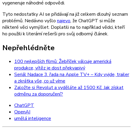
vygeneruje náhodné odpovědi.
Tyto nedostatky AI se přidávají na již celkem dlouhý seznam
problémů. Nedávno vyšlo
najevo
, že ChatGPT si může
některé věci vymýšlet. Doplatili na to například vědci, kteří
ho použili k literární rešerši pro svůj odborný článek.
Nepřehlédněte
100 nejlepších filmů: Žebříček válcuje americká
produkce, vítěz je dost překvapivý
Seriál Nadace 3. řada na Apple TV+ – Kdy vyjde, trailer
a zkrátka vše, co už víme
Založte si Revolut a vyděláte až 1500 Kč. Jak získat
odměnu za doporučení?
ChatGPT
OpenAI
umělá inteligence