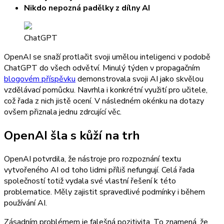
Nikdo nepozná padělky z dílny AI
ChatGPT
OpenAI se snaží protlačit svoji umělou inteligenci v podobě
ChatGPT do všech odvětví. Minulý týden v propagačním
blogovém příspěvku
demonstrovala svoji AI jako skvělou
vzdělávací pomůcku. Navrhla i konkrétní využití pro učitele,
což řada z nich jistě ocení. V následném okénku na dotazy
ovšem přiznala jednu zdrcující věc.
OpenAI šla s kůží na trh
OpenAI potvrdila, že nástroje pro rozpoznání textu
vytvořeného AI od toho lidmi příliš nefungují. Celá řada
společností totiž vydala své vlastní řešení k této
problematice. Měly zajistit spravedlivé podmínky i během
používání AI.
Zásadním problémem je falešná pozitivita. To znamená, že