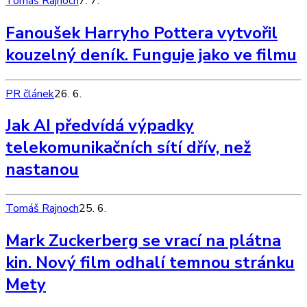
Tomáš Rajnoch
7. 7.
Fanoušek Harryho Pottera vytvořil
kouzelný deník. Funguje jako ve filmu
PR článek
26. 6.
Jak AI předvídá výpadky
telekomunikačních sítí dřív, než
nastanou
Tomáš Rajnoch
25. 6.
Mark Zuckerberg se vrací na plátna
kin. Nový film odhalí temnou stránku
Mety